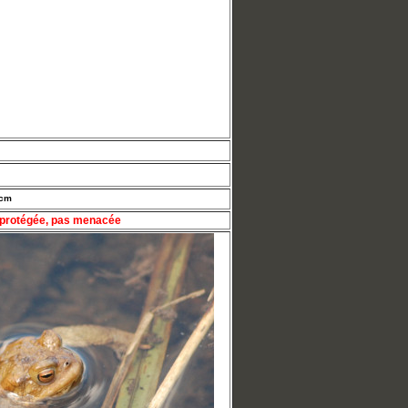
 cm
protégée, pas menacée