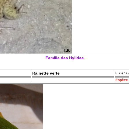
Famille des Hylidae
Rainette verte
L. 7 à 12
Espèce 