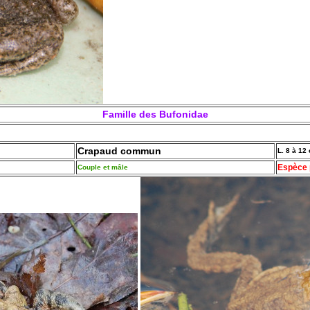
Famille des Bufonidae
Crapaud commun
L. 8 à 12
Espèce 
Couple et mâle