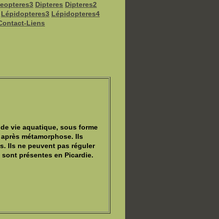
eopteres3
Dipteres
Dipteres2
Lépidopteres3
Lépidopteres4
Contact-Liens
de vie aquatique, sous forme
e après métamorphose. Ils
s. Ils ne peuvent pas réguler
 sont présentes en Picardie.