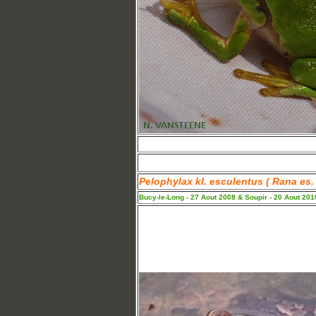
Pelophylax kl. esculentus ( Rana es. 
Bucy-le-Long - 27 Aout 2008 & Soupir - 20 Aout 201