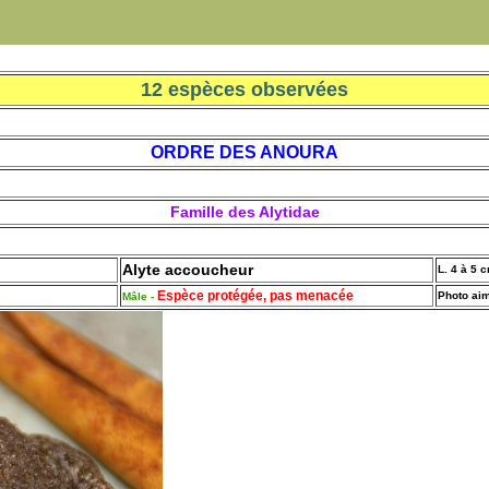
12 espèces observées
ORDRE DES ANOURA
Famille des Alytidae
Alyte accoucheur
L. 4 à 5 
Espèce protégée, pas menacée
Photo aim
Mâle -