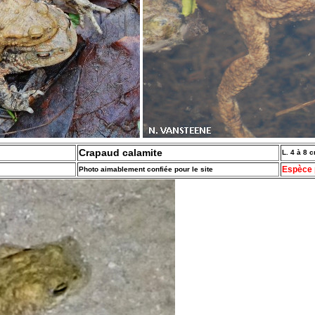
Crapaud calamite
L. 4 à 8 
Espèce 
Photo aimablement confiée pour le site