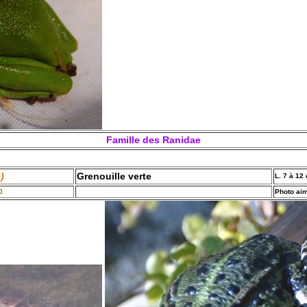
Famille des Ranidae
)
Grenouille verte
L. 7 à 12
0
Photo aim