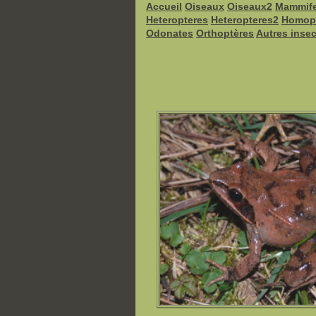
Accueil
Oiseaux
Oiseaux2
Mammife
Heteropteres
Heteropteres2
Homop
Odonates
Orthoptères
Autres inse