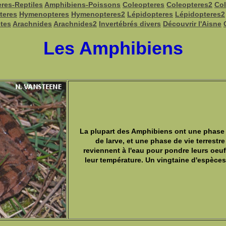
res-Reptiles
Amphibiens-Poissons
Coleopteres
Coleopteres2
Col
teres
Hymenopteres
Hymenopteres2
Lépidopteres
Lépidopteres2
ctes
Arachnides
Arachnides2
Invertébrés divers
Découvrir l'Aisne
Les Amphibiens
La plupart des Amphibiens ont une phase 
de larve, et une phase de vie terrestr
reviennent à l'eau pour pondre leurs oeuf
leur température. Un vingtaine d'espèces