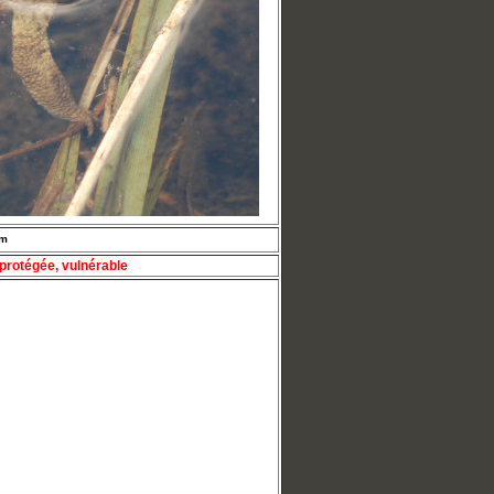
cm
protégée, vulnérable