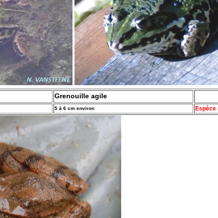
Grenouille agile
Espèce 
5 à 6 cm environ