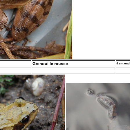
Grenouille rousse
8 cm env