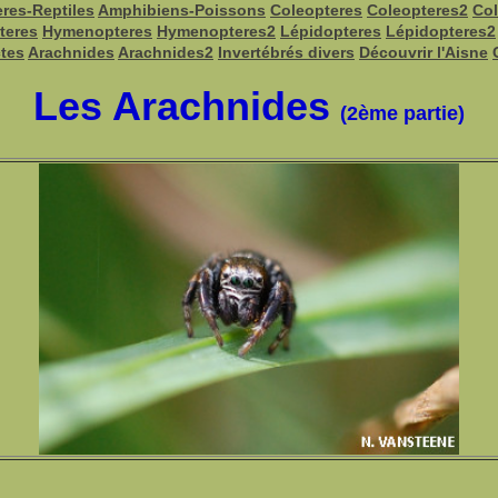
res-Reptiles
Amphibiens-Poissons
Coleopteres
Coleopteres2
Col
teres
Hymenopteres
Hymenopteres2
Lépidopteres
Lépidopteres2
ctes
Arachnides
Arachnides2
Invertébrés divers
Découvrir l'Aisne
Les Arachnides
(2ème partie)