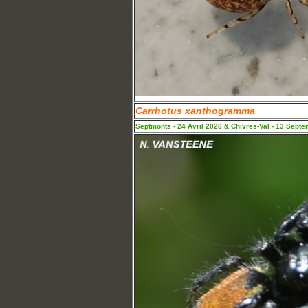
Carrhotus xanthogramma
Septmonts - 24 Avril 2026 & Chivres-Val - 13 Sept