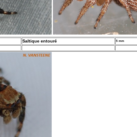
Saltique entouré
5 mm