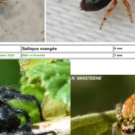
Saltique orangée
6 mm
embre 2020
Mâle et Femelle
7 mm