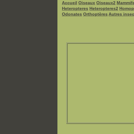
Accueil
Oiseaux
Oiseaux2
Mammife
Heteropteres
Heteropteres2
Homop
Odonates
Orthoptères
Autres inse