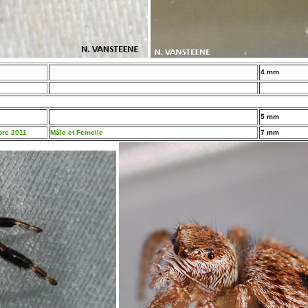
4 mm
5 mm
bre 2011
Mâle et Femelle
7 mm