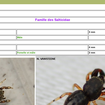
Famille des Salticidae
3 mm
Mäle
4 mm
Femelle et mâle
3 mm