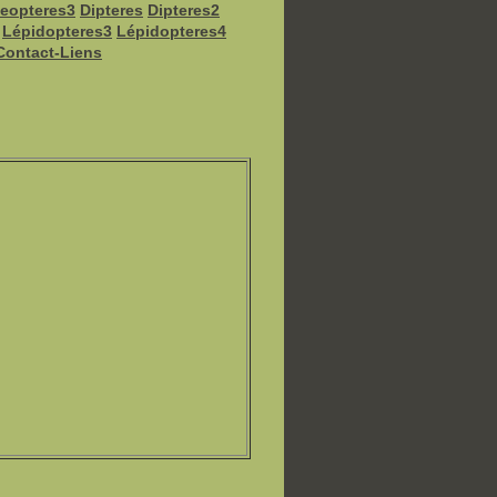
eopteres3
Dipteres
Dipteres2
Lépidopteres3
Lépidopteres4
Contact-Liens