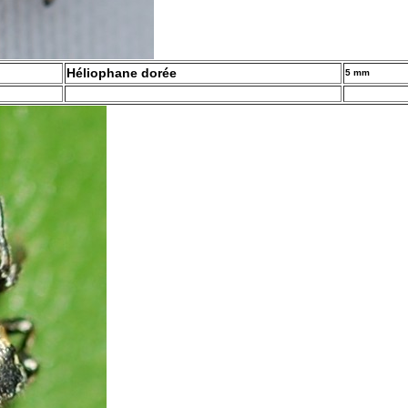
Héliophane dorée
5 mm