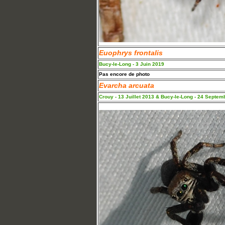
Euophrys frontalis
Bucy-le-Long - 3 Juin 2019
Pas encore de photo
Evarcha arcuata
Crouy - 13 Juillet 2013 & Bucy-le-Long - 24 Septem