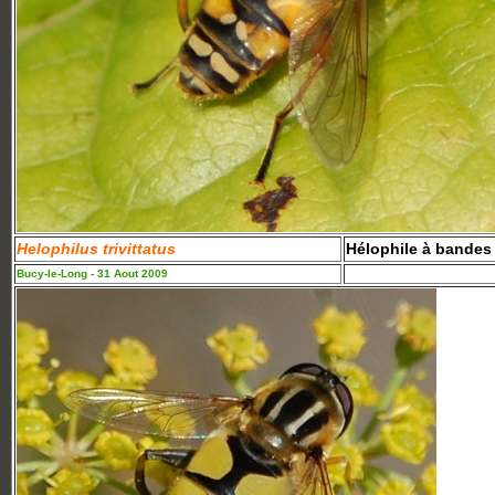
Helophilus trivittatus
Hélophile à bandes
Bucy-le-Long - 31 Aout 2009