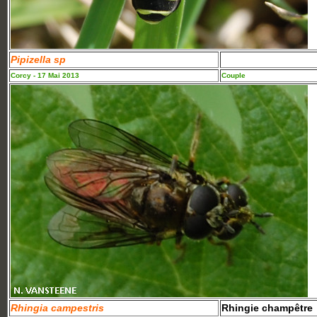
Pipizella sp
Corcy - 17 Mai 2013
Couple
Rhingia campestris
Rhingie champêtre