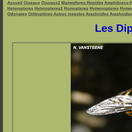
Accueil
Oiseaux
Oiseaux2
Mammiferes-Reptiles
Amphibiens-
Heteropteres
Heteropteres2
Homopteres
Hymenopteres
Hyme
Odonates
Orthoptères
Autres insectes
Arachnides
Arachnide
Les Dip