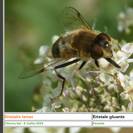
Eristalis tenax
Eristale gluante
Chivres-Val - 8 Juillet 2024
Femelle