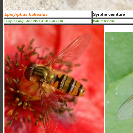
Episyrphus balteatus
Syrphe ceinturé
Bucy-le-Long - Juin 2007 & 10 Juin 2016
Mâle et femelle