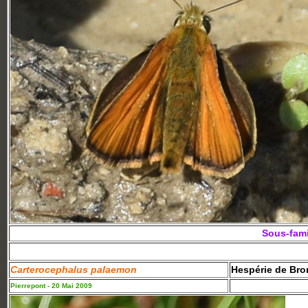
Sous-fami
Carterocephalus palaemon
Hespérie de Bro
Pierrepont - 20 Mai 2009