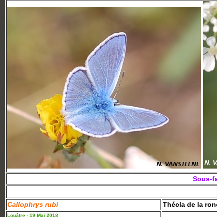
Sous-fa
Callophrys rubi
Thécla de la ron
Louâtre - 19 Mai 2018