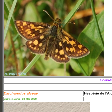
Sous-f
Carcharodus alceae
Hespérie de l'Al
Bucy-le-Long - 10 Mai 2009