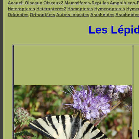
Accueil
Oiseaux
Oiseaux2
Mammiferes-Reptiles
Amphibiens-
Heteropteres
Heteropteres2
Homopteres
Hymenopteres
Hyme
Odonates
Orthoptères
Autres insectes
Arachnides
Arachnide
Les Lépi