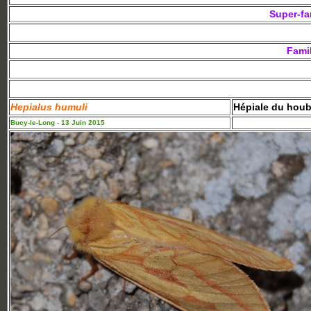
Super-fa
Famil
Hepialus humuli
Hépiale du hou
Bucy-le-Long - 13 Juin 2015