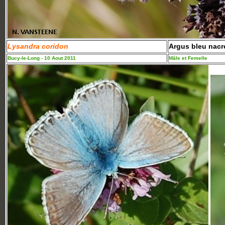
Lysandra coridon
Argus bleu nacr
Bucy-le-Long - 10 Aout 2011
Mâle et Femelle