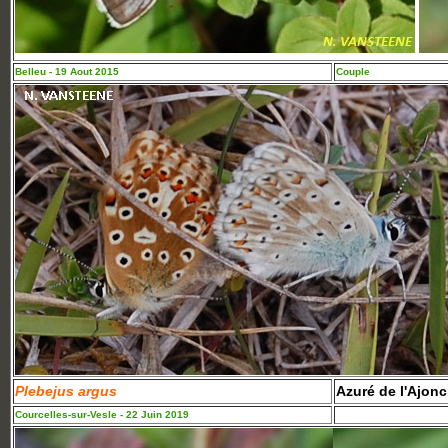
Belleu - 19 Aout 2015
Couple
Plebejus argus
Azuré de l'Ajonc
Courcelles-sur-Vesle - 22 Juin 2019