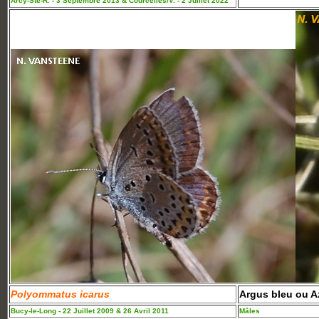
Arcy-Ste-R. - 3 Septembre 2013 & Courcelles/V. - 2 Juillet 2022
Polyommatus icarus
Argus bleu ou A
Bucy-le-Long - 22 Juillet 2009 & 26 Avril 2011
Mâles