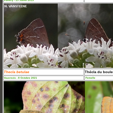
Vuillery - 25 Juillet 2013
Thecla betulae
Thécla du boul
Vauxrezis - 8 Octobre 2021
Femelle