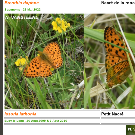
Brenthis daphne
Nacré de la ronc
Septmonts - 26 Mai 2022
Issoria lathonia
Petit Nacré
Bucy-le-Long - 26 Aout 2009 & 7 Aout 2016