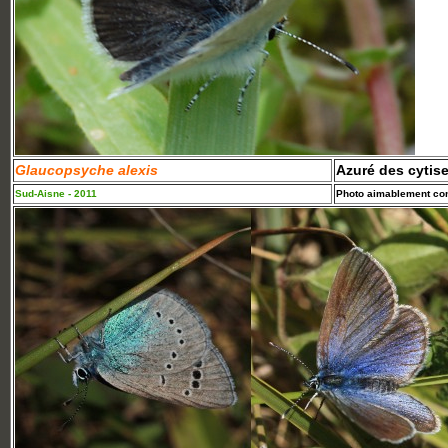
Glaucopsyche alexis
Azuré des cytis
Sud-Aisne - 2011
Photo aimablement conf