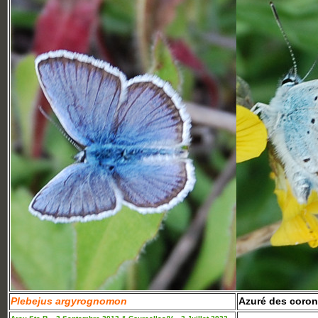
Plebejus argyrognomon
Azuré des coroni