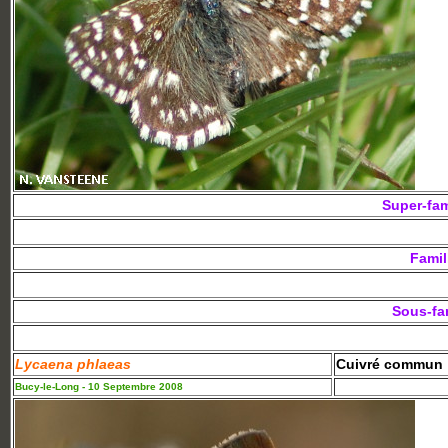
Super-fam
Famil
Sous-fa
Lycaena phlaeas
Cuivré commun
Bucy-le-Long - 10 Septembre 2008