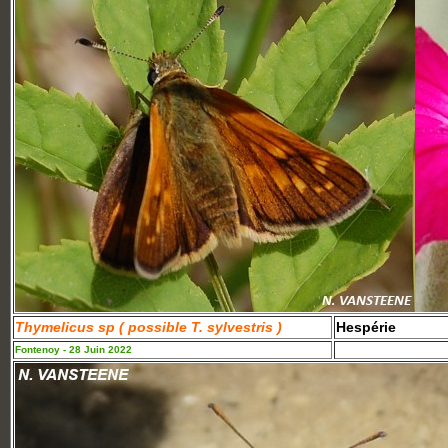
Thymelicus sp ( possible T. sylvestris )
Hespérie
Fontenoy - 28 Juin 2022