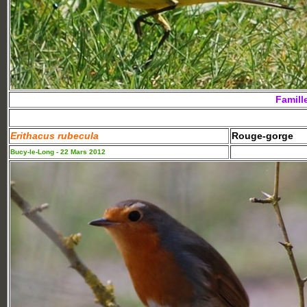
Famill
Erithacus rubecula
Rouge-gorge
Bucy-le-Long - 22 Mars 2012