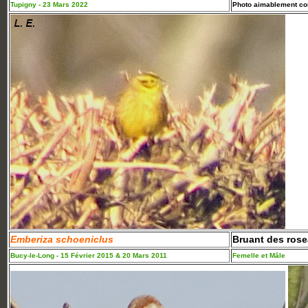
Tupigny - 23 Mars 2022
Photo aimablement con
Emberiza schoeniclus
Bruant des ros
Bucy-le-Long - 15 Février 2015 & 20 Mars 2011
Femelle et Mâle