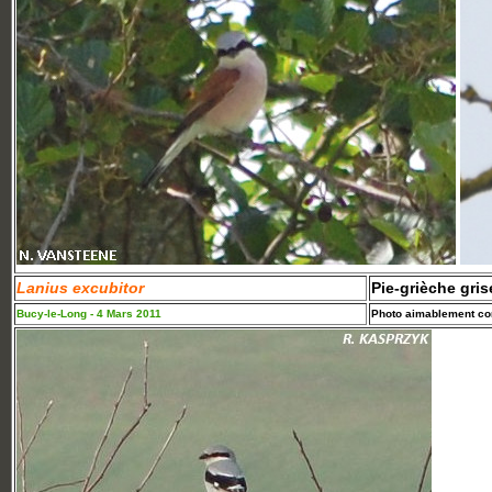
Lanius excubitor
Pie-grièche gris
Bucy-le-Long - 4 Mars 2011
Photo aimablement con