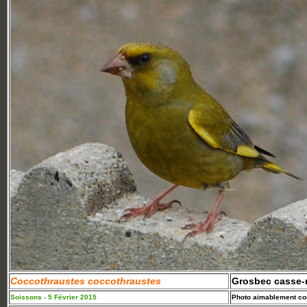
Coccothraustes coccothraustes
Grosbec casse
Soissons - 5 Février 2015
Photo aimablement con