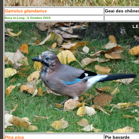
Garrulus glandarius
Geai des chêne
Bucy-le-Long - 6 Octobre 2015
Pica pica
Pie bavarde