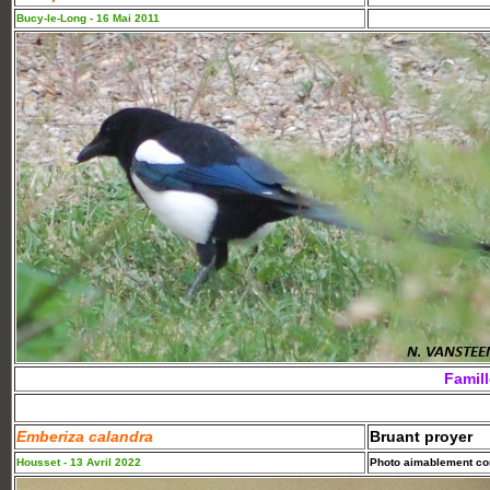
Bucy-le-Long - 16 Mai 2011
Famil
Emberiza calandra
Bruant proyer
Housset - 13 Avril 2022
Photo aimablement con