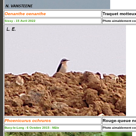
Oenanthe oenanthe
Traquet motteu
Sissy - 15 Avril 2022
Photo aimablement con
Phoenicurus ochruros
Rouge-queue no
Bucy-le-Long - 6 Octobre 2015 - Mâle
Photo aimablement con