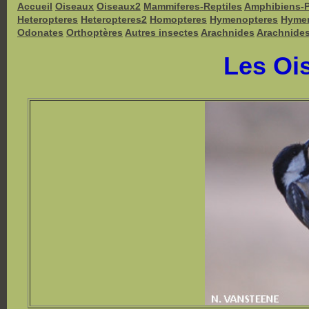
Accueil
Oiseaux
Oiseaux2
Mammiferes-Reptiles
Amphibiens-
Heteropteres
Heteropteres2
Homopteres
Hymenopteres
Hyme
Odonates
Orthoptères
Autres insectes
Arachnides
Arachnide
Les Oi