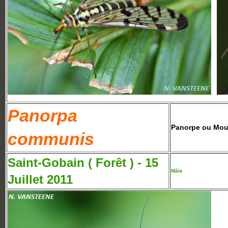
Panorpa
Panorpe ou Mou
communis
Saint-Gobain ( Forêt ) - 15
Mâle
Juillet 2011