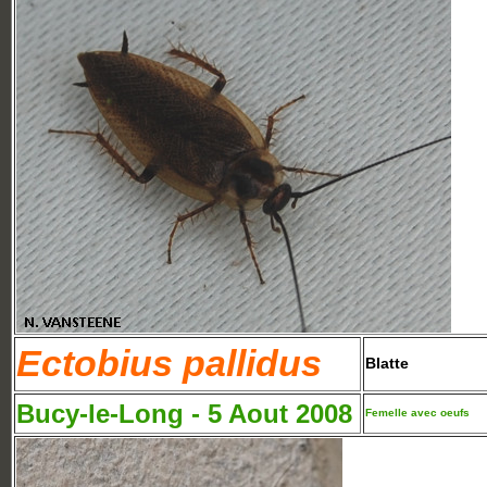
Ectobius pallidus
Blatte
Bucy-le-Long - 5 Aout 2008
Femelle avec oeufs