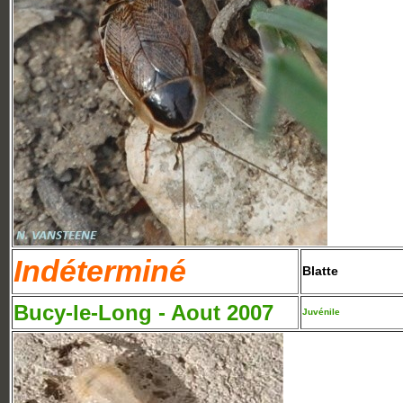
Indéterminé
Blatte
Bucy-le-Long - Aout 2007
Juvénile