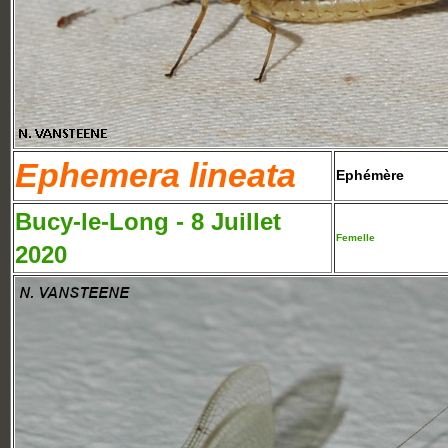
Ephemera lineata
Ephémère
Bucy-le-Long - 8 Juillet
Femelle
2020