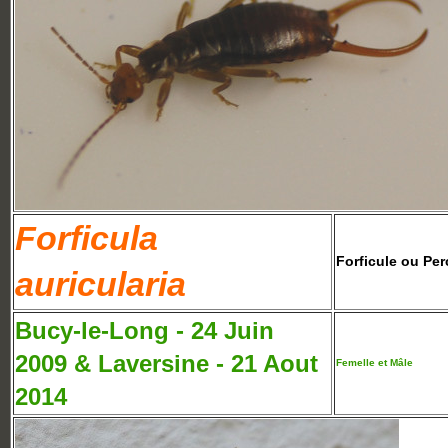
Forficula
Forficule ou Per
auricularia
Bucy-le-Long - 24 Juin
2009 & Laversine - 21 Aout
Femelle et Mâle
2014