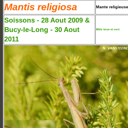
Mantis religiosa
Mante religieus
Soissons - 28 Aout 2009 &
Bucy-le-Long - 30 Aout
Mâle brun et vert
2011