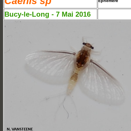
Caenis sp
Ephémère
Bucy-le-Long - 7 Mai 2016