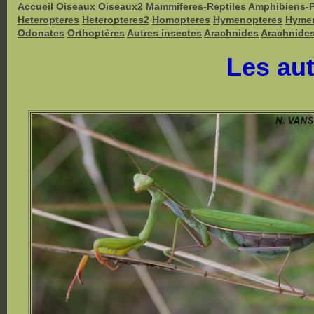
Accueil
Oiseaux
Oiseaux2
Mammiferes-Reptiles
Amphibiens-
Heteropteres
Heteropteres2
Homopteres
Hymenopteres
Hyme
Odonates
Orthoptères
Autres insectes
Arachnides
Arachnide
Les aut