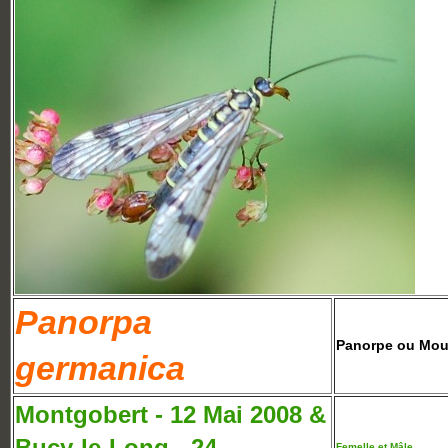
Panorpa
Panorpe ou Mou
germanica
Montgobert - 12 Mai 2008 &
Bucy-le-Long - 24
Femelle et Mâle